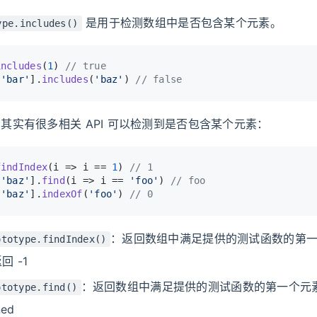
是用于检测数组中是否包含某个元素。
ype.includes()
includes
(
1
) 
// true
 
'bar'
].
includes
(
'baz'
) 
// false
其实有很多相关 API 可以检测到是否包含某个元素：
findIndex
(
i
 =>
 i == 
1
) 
// 1
 
'baz'
].
find
(
i
 =>
 i == 
'foo'
) 
// foo
 
'baz'
].
indexOf
(
'foo'
) 
// 0
：返回数组中满足提供的测试函数的第
ototype.findIndex()
 -1
：返回数组中满足提供的测试函数的第一个元
ototype.find()
ned