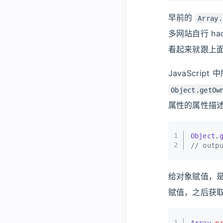
早前的
Array.
多网站自行 ha
看起来就跟上
JavaScri
Object.getOw
属性的属性描述符 (
1
Object
.
2
// outp
给对象赋值，
赋值，之后获
1
Array
.
p