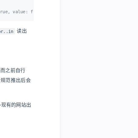
rue, value: f() }
读出
or..in
而之前自行
新规范推出后会
多现有的网站出