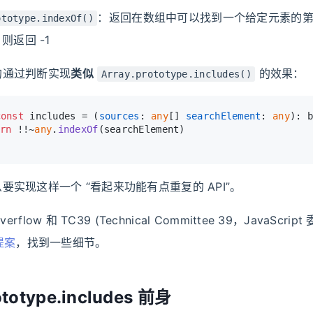
：返回在数组中可以找到一个给定元素的
ototype.indexOf()
则返回 -1
的通过判断实现
类似
的效果：
Array.prototype.includes()
const
 includes = (
sources
: 
any
[] 
searchElement
: 
any
): 
b
rn
 !!~
any
.
indexOf
(searchElement)
要实现这样一个 “看起来功能有点重复的 API”。
erflow 和 TC39 (Technical Committee 39，JavaScrip
 提案
，找到一些细节。
ototype.includes 前身