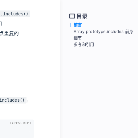
e.includes()
目录
如
前言
Array.prototype.includes 前身
点重复的
细节
参考和引用
起源
为什么叫做 includes 而不是 has
SameValueZero
，
includes()
TYPESCRIPT