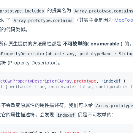
的提案名为
prototype.includes
Array.prototype.contain
ck 了
（其实主要是因为
MooTo
Array.prototype.contains
面的代码类似。
pt 中所有原生提供的方法属性都是
不可枚举的( enumerable )
的
nPropertyDescriptor(object: any, prototypeName : Strin
Property Descriptor)。
getOwnPropertyDescriptor
(
Array
.
prototype
, 
'indexOf'
)
ut { writable: true, enumerable: false, configurable: t
是不会改变原属性的属性描述符，我们可以给
Array.prototype
取它的属性描述符，会发现
仍是不可枚举的：
indexOf
rototype
.
indexOf
 = 
() =>
 { 
return
 -
1
 }