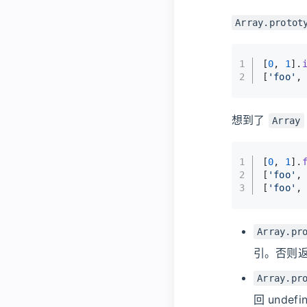
Array.protot
1
[
0
, 
1
].
2
[
'foo'
,
想到了
Array
1
[
0
, 
1
].
2
[
'foo'
,
3
[
'foo'
,
Array.pr
引。否则返回
Array.pr
回 undefi