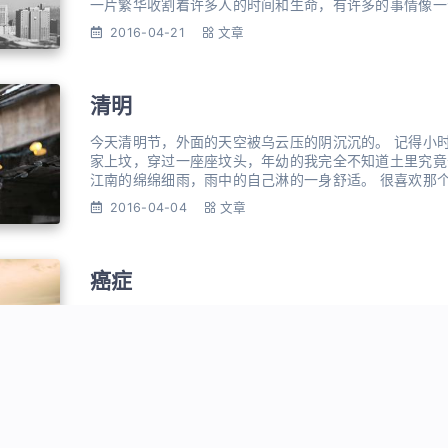
一片繁华收割着许多人的时间和生命，有许多的事情像一
烧的纸，烟灰飘摇。 在老家奶奶家的隔壁，住着一家父
2016-04-21
文章
我的同学。我记得那个女孩，见过她的乖巧，叛逆，和成
是在
清明
今天清明节，外面的天空被乌云压的阴沉沉的。 记得小
家上坟，穿过一座座坟头，年幼的我完全不知道土里究竟
江南的绵绵细雨，雨中的自己淋的一身舒适。 很喜欢那
过的地方，还会去一个个我不认识的人家，和爷爷奶奶们
2016-04-04
文章
些好吃的零食，堂哥堂弟都会在一起闹腾着。 爷爷奶奶
林里
癌症
我觉得我病了。 好像一些东西潜伏了很久很久，然后某
切的一切都不合理，然而曾经一切的一切都那么合理，合
觉，不算太好，也不算太坏。 深夜里无可救药的难受。
为坚固的围墙，可风雨真的袭来，心里却崩塌的一塌糊涂
2016-03-31
文章
些疾病。