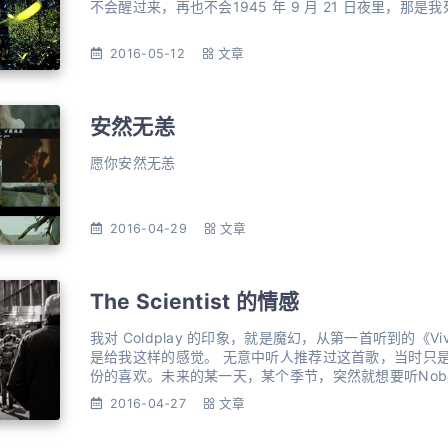
2016-05-12
文章
安然无恙
愿你安然无恙
2016-04-29
文章
The Scientist 的情感
我对 Coldplay 的印象，就是魔幻，从第一首听到的《Viva l
是给我这样的感觉。 无意中听人推荐过这首歌，当时只
份的喜欢。未来的某一天，某个季节，突然就想要听Nobody sa
的想要听这个旋律。就像《Viva la vida》、《Yellow》
2016-04-27
文章
格