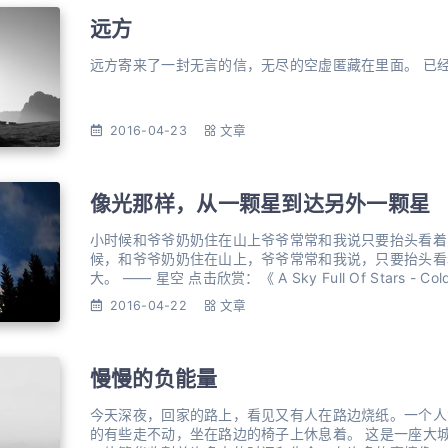
远方
远方寄来了一封无言的信，无尽的空虚匿藏在里面。 已
2016-04-23
文章
像光那样，从一颗星到达另外一颗星
小时候和爷爷奶奶住在山上爷爷常常和我说只要抬头看着
候，和爷爷奶奶住在山上，爷爷常常和我说，只要抬头看
大。 —— 星空 点击欣赏：《 A Sky Full Of Stars - Col
2016-04-22
文章
慢慢的负能量
今天深夜，回家的路上，看见又有人在路边烧纸。一个人
的有些走不动，坐在路边的椅子上休息着。 这是一座大