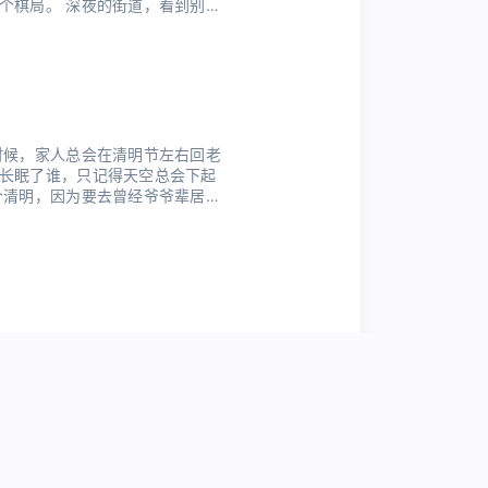
个棋局。 深夜的街道，看到别人
辈相识的人，他们家的小孙女，是
长。那会儿年岁并不大，我们总
时候，家人总会在清明节左右回老
长眠了谁，只记得天空总会下起
个清明，因为要去曾经爷爷辈居住
去拜会他们的老友，总会收获一
后来居住的地方是在一条河边的丛
一日爆发，然后无可阻挡，然后一
理到自己认为理所当然。 这种感
 许多的事情我在心里铸成一道自以
。 我觉得自己的心里应该得了一