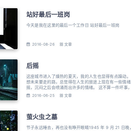
站好最后一班岗
今天是我在这里的最后一个工作日 站好最后一班岗
2016-08-26
文章
后摇
这座城市进入了燥热的夏天，我的人生也显得有点躁动。
想未来要走的路，总觉得在人生的旅途上现在有一些情绪
摇，沉闷之后会喷涌而出许多的情绪。 这不算一件坏事
到自己的方向，生命需要许多的思考去填满它才有意义。
2016-06-25
文章
梦： 侧睡压着心脏，然后梦了个有意思的梦。梦见心脏衰竭，然后一位医生临时给安了个
替
萤火虫之墓
节子永远睡去，再也没有睁开眼睛1945 年 9 月 21 