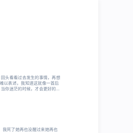
 回头看看过去发生的事情，再想
难以表述，我知道这就像一首后
，当你迷茫的时候，才会更好的找
 突然想到了几年前做过的一个
日晚，我死了她再也没醒过来她再也