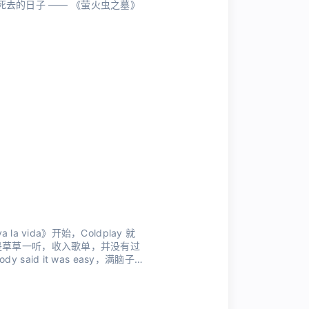
不会醒过来，再也不会1945 年 9 月 21 日夜里，那是我死去的日子 —— 《萤火虫之墓》
a vida》开始，Coldplay 就
是草草一听，收入歌单，并没有过
id it was easy，满脑子
一样，它带有浓郁的 Coldplay 风